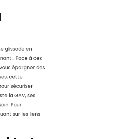
u
ne glissade en
dinant… Face à ces
t vous épargner des
ues, cette
pour sécuriser
ste la GAV, ses
oin. Pour
uant sur les liens