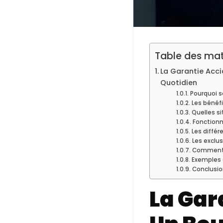
Table des mat
La Garantie Accid
Quotidien
Pourquoi s
Les bénéfi
Quelles si
Fonctionn
Les différ
Les exclus
Comment c
Exemples c
Conclusion
La Gara