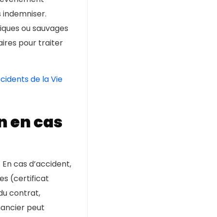
 indemniser.
tiques ou sauvages
ires pour traiter
cidents de la Vie
n en cas
 En cas d’accident,
ves (certificat
 du contrat,
nancier peut