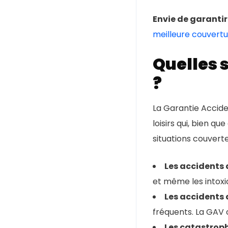
Envie de garantir
meilleure couvertu
Quelles 
?
La Garantie Accide
loisirs qui, bien q
situations couverte
Les accidents
et même les intoxic
Les accidents d
fréquents. La GAV 
Les catastroph