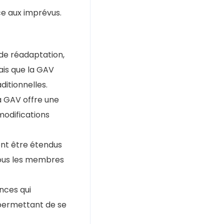
ce aux imprévus.
 de réadaptation,
ais que la GAV
itionnelles.
la GAV offre une
modifications
ent être étendus
 tous les membres
nces qui
 permettant de se