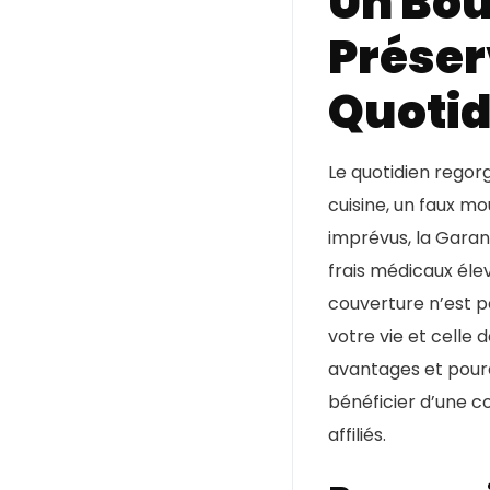
Un Bou
Préser
Quotid
Le quotidien regorg
cuisine, un faux m
imprévus, la Garan
frais médicaux éle
couverture n’est p
votre vie et celle 
avantages et pourq
bénéficier d’une co
affiliés.