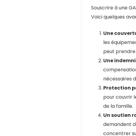
Souscrire à une GA
Voici quelques ava
Une couvertu
les équipemen
peut prendre 
Une indemnis
compensation 
nécessaires 
Protection p
pour couvrir l
de la famille.
Un soutien r
demandent des
concentrer su