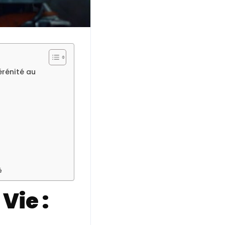
érénité au
é
Vie :