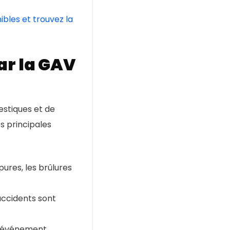
ibles et trouvez la
ar la GAV
estiques et de
es principales
pures, les brûlures
 accidents sont
n événement