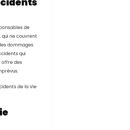
ccidents
esponsables de
 qui ne couvrent
nt les dommages
cidents qui
 offre des
mprévus.
idents de la Vie
ie