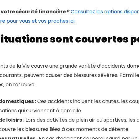
 votre sécurité financière ?
Consultez les options dispon
re pour vous et vos proches ici.
situations sont couvertes p
nts de la Vie couvre une grande variété d’accidents dom
ue courants, peuvent causer des blessures sévères. Parmi l
s, on retrouve :
 domestiques
: Ces accidents incluent les chutes, les cou
ations qui surviennent à domicile.
e loisirs
: Lors des activités de plein air ou sportives, les
couvre les blessures liées à ces moments de détente.
es naturelles
: En cas d’accident corporel causé par u