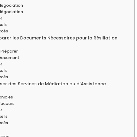
Négociation
Négociation
er
eils
ccès
éparer les Documents Nécessaires pour la Résiliation
Préparer
 Document
er
eils
ccès
iliser des Services de Médiation ou d’Assistance
onibles
Recours
er
eils
ccès
tapes