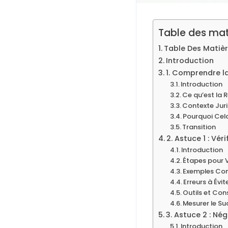
Table des mat
Table Des Matiè
Introduction
1. Comprendre la
Introduction
Ce qu’est la R
Contexte Juri
Pourquoi Cel
Transition
2. Astuce 1 : Vér
Introduction
Étapes pour V
Exemples Co
Erreurs à Évit
Outils et Con
Mesurer le S
3. Astuce 2 : Né
Introduction