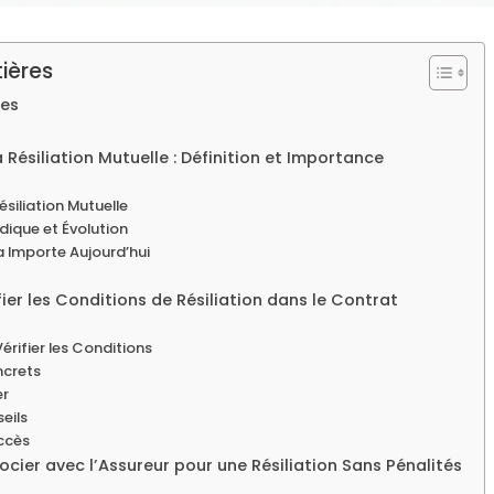
ières
res
 Résiliation Mutuelle : Définition et Importance
ésiliation Mutuelle
dique et Évolution
a Importe Aujourd’hui
ifier les Conditions de Résiliation dans le Contrat
érifier les Conditions
ncrets
er
seils
uccès
gocier avec l’Assureur pour une Résiliation Sans Pénalités