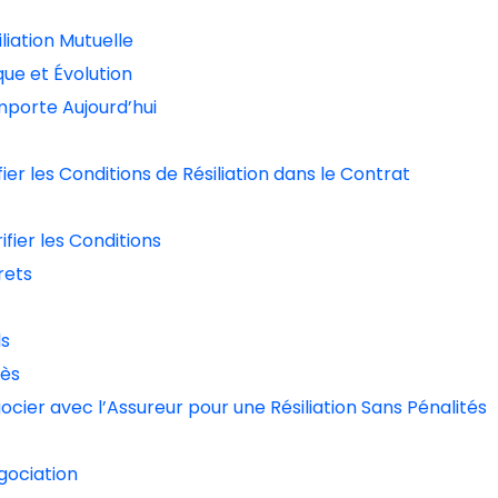
iliation Mutuelle
que et Évolution
mporte Aujourd’hui
ifier les Conditions de Résiliation dans le Contrat
fier les Conditions
rets
ls
cès
gocier avec l’Assureur pour une Résiliation Sans Pénalités
gociation