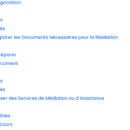
gociation
ls
cès
éparer les Documents Nécessaires pour la Résiliation
réparer
ocument
ls
cès
iliser des Services de Médiation ou d’Assistance
ibles
cours